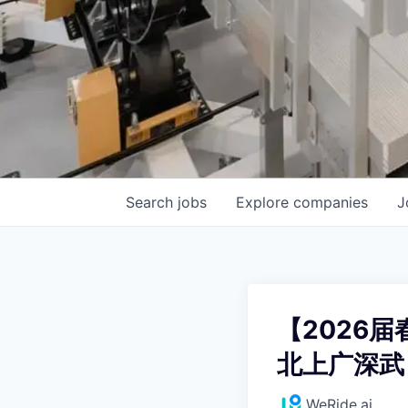
Search
jobs
Explore
companies
J
【2026
北上广深武
WeRide.ai