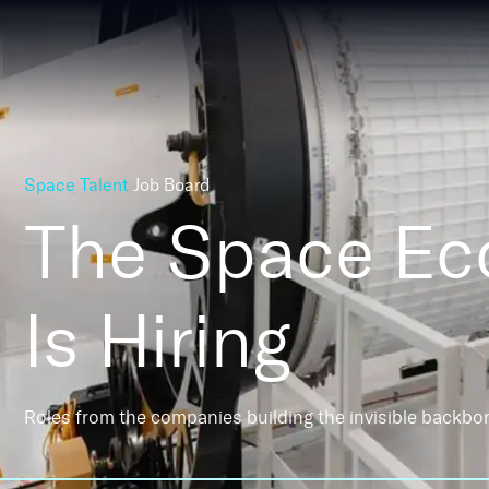
Space Talent
Job Board
The Space E
Is Hiring
Roles from the companies building the invisible backbo