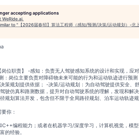
longer accepting applications
t
WeRide.ai
.
milar to "
【2026届春招】算法工程师（感知/预测/决策/运动规划）-北
na
【岗位职责】 -感知：负责无人驾驶感知系统的设计和实现，应
预测：岗位主要负责对障碍物未来可能的行为和运动轨迹进行预测
决策规划提供依据； -决策/运动规划：为自动驾驶提供安全、
驾驶仿真和路测数据，提升对自动驾驶系统的理解，发现和解决
径规划算法开发，包含但不限于全局路径规划、泊车运动轨迹规
需要你：
和C++编程能力；或者在机器学习/深度学习，计算机视觉，模
富的经验。