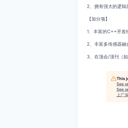
2、拥有强大的逻辑
【加分项】
1、丰富的C++开
2、丰富多传感器融合
3、在顶会/顶刊（如I
This 
See o
See op
上广