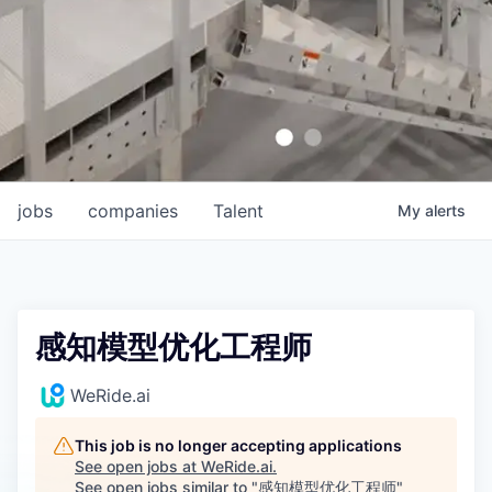
jobs
companies
Talent
My
alerts
感知模型优化工程师
WeRide.ai
This job is no longer accepting applications
See open jobs at
WeRide.ai
.
See open jobs similar to "
感知模型优化工程师
"