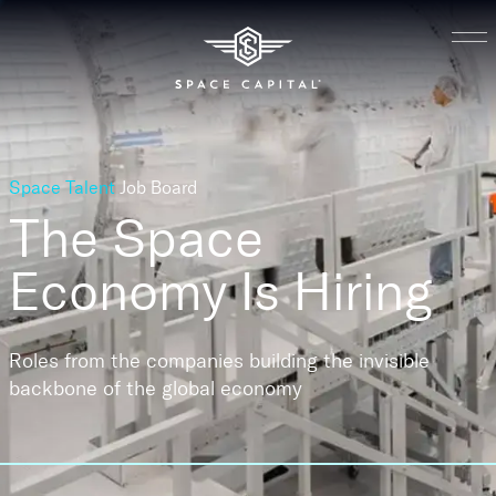
Space Talent
Job Board
The Space
Economy
Is Hiring
Roles from the companies building the invisible
backbone of the global economy