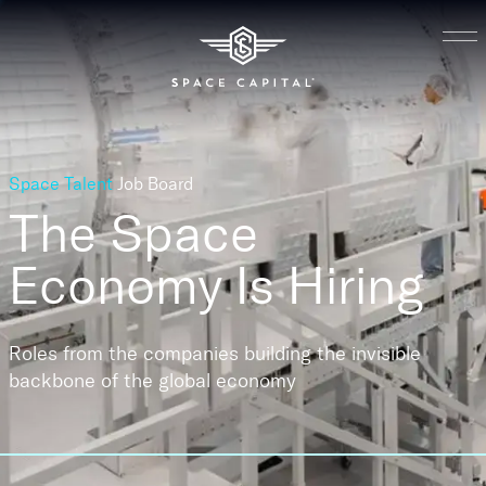
Space Talent
Job Board
The Space
Economy
Is Hiring
Roles from the companies building the invisible
backbone of the global economy