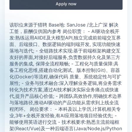
Apply now
该职位来源于猎聘 Base地: SanJose /北上广深 解决
工签，薪酬仅供国内参考 岗位职责： - AI驱动全栈开
发:熟练运用AIIDE及大模型API,独立完成前前端交互界
面、后端接口、数据逻辑的端到端开发, 实现功能快速
落地与迭代; - 全链路技术实现:基于前端框架构建交互
友好的界面,对接好后端服务,负责数据持久化及第三方
服务的集成, 保障全流程顺畅; - 工程化与质量保障:具
备工程化思维,搭建自动化测试、版本控制(Git)、容器
化(Docker)等流程,确保代码 质量、系统稳定性与可扩
展性; - 业务与技术融合:深入理解业务逻辑,将业务需求
转化为技术方案,通过AI技术解决实际业务痛点或快速
代,提升产品核心价值; - 跨团队高效协作,明确技术边界
与落地路径,推动AI驱动的产品功能从需求到上线全流
程闭环。 岗位要求： - 本科及以上学历,计算机相关专
业,3年+全栈开发经验,有AI应用落地项目经验优先; -
能够使用英语进行交流 - 技术栈要求:熟悉主流前端框
架(React/Vue)及一种后端语言(Java/Node.js/Python