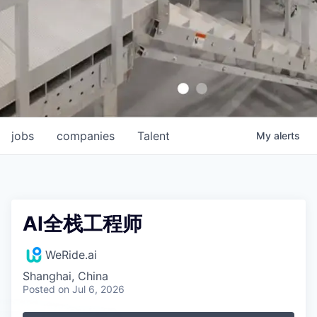
jobs
companies
Talent
My
alerts
AI全栈工程师
WeRide.ai
Shanghai, China
Posted
on Jul 6, 2026