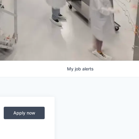
My
job
alerts
Apply now