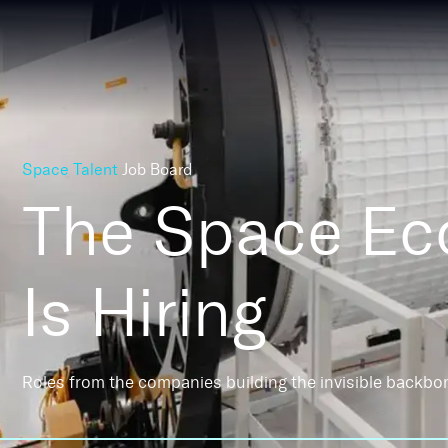
Space Talent
Job Board
The Space E
Is Hiring
Roles from the companies building the invisible backbo