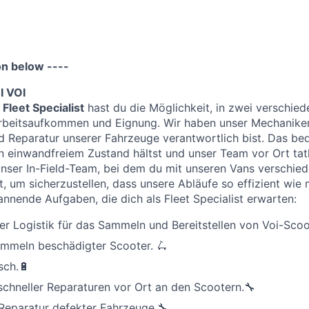
on below ----
I VOI
s
Fleet Specialist
hast du die Möglichkeit, in zwei verschie
 Arbeitsaufkommen und Eignung. Wir haben unser Mechanike
d Reparatur unserer Fahrzeuge verantwortlich bist. Das be
n einwandfreiem Zustand hältst und unser Team vor Ort tatk
nser In-Field-Team, bei dem du mit unseren Vans verschie
 um sicherzustellen, dass unsere Abläufe so effizient wie 
annende Aufgaben, die dich als Fleet Specialist erwarten:
der Logistik für das Sammeln und Bereitstellen von Voi-Scoo
mmeln beschädigter Scooter. 🛴
sch.🔋
chneller Reparaturen vor Ort an den Scootern.🔧
Reparatur defekter Fahrzeuge.🔧