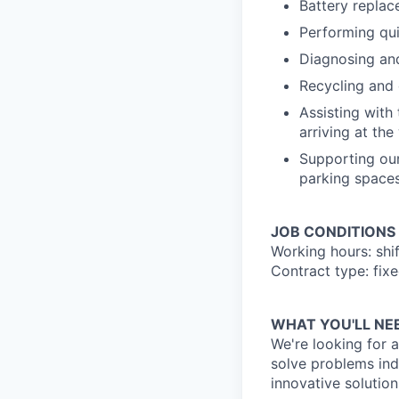
Battery replac
Performing qui
Diagnosing and
Recycling and 
Assisting with
arriving at th
Supporting our
parking spaces,
JOB CONDITIONS
Working hours: shi
Contract type: fixe
WHAT YOU'LL NE
We're looking for 
solve problems ind
innovative solution