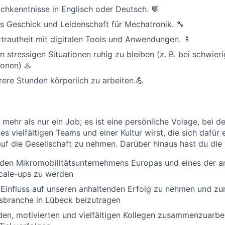
chkenntnisse in Englisch oder Deutsch. 💬
 Geschick und Leidenschaft für Mechatronik. 🔧
trautheit mit digitalen Tools und Anwendungen. 📱
in stressigen Situationen ruhig zu bleiben (z. B. bei schwier
ionen) ♨️
rere Stunden körperlich zu arbeiten.💪
t mehr als nur ein Job; es ist eine persönliche Voiage, bei d
es vielfältigen Teams und einer Kultur wirst, die sich dafür 
 auf die Gesellschaft zu nehmen. Darüber hinaus hast du die 
nden Mikromobilitätsunternehmens Europas und eines der a
ale-ups zu werden
 Einfluss auf unseren anhaltenden Erfolg zu nehmen und zu
sbranche in Lübeck beizutragen
nden, motivierten und vielfältigen Kollegen zusammenzuarbei