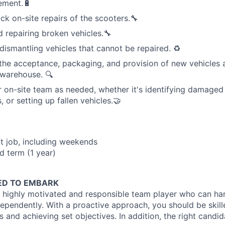
ement.🔋
ck on-site repairs of the scooters.🔧
 repairing broken vehicles.🔧
dismantling vehicles that cannot be repaired. ♻️
 the acceptance, packaging, and provision of new vehicles 
e warehouse. 🔍
 on-site team as needed, whether it's identifying damaged 
 or setting up fallen vehicles.🤝
ft job, including weekends
d term (1 year)
ED TO EMBARK
a highly motivated and responsible team player who can ha
ependently. With a proactive approach, you should be skille
s and achieving set objectives. In addition, the right candi