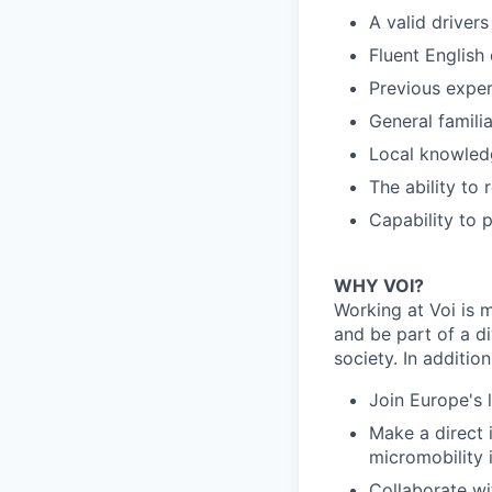
A valid drivers
Fluent English
Previous exper
General familia
Local knowledg
The ability to 
Capability to 
WHY VOI?
Working at Voi is m
and be part of a d
society. In addition
Join Europe's 
Make a direct 
micromobility 
Collaborate wi