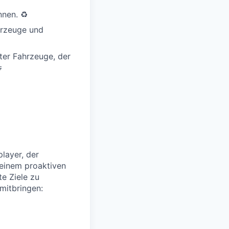
nen. ♻️
hrzeuge und
ter Fahrzeuge, der

layer, der
 einem proaktiven
te Ziele zu
mitbringen: