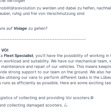
iel verfolgen
mobilitätsrevolution zu werden und dabei zu helfen, nachhal
sauber, ruhig und frei von Verschmutzung sind
 uns auf
Voiage
zu gehen?
--------------------------------------------------
 VOI
s a
Fleet Specialist
, you'll have the possibility of working in
n workload and suitability. We have our mechanical team, 
e maintenance and repair of our vehicles. This means keepin
ide strong support to our team on the ground. We also have
be utilising our vans to perform different tasks in the Lüb
 runs as efficiently as possible. Here are some exciting ta
gistics of collecting and providing Voi scooters.⚙️
and collecting damaged scooters. 🛴