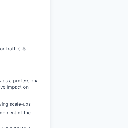
r traffic) ♨️
w as a professional
ive impact on
wing scale-ups
lopment of the
 a common goal