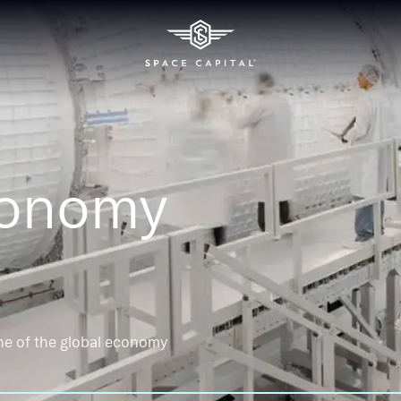
conomy
ne of the global economy