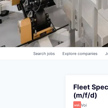
Search
jobs
Explore
companies
J
Fleet Spec
(m/f/d)
Voi