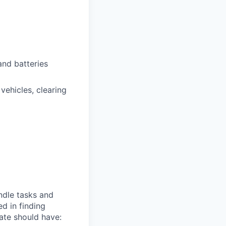
and batteries
vehicles, clearing
ndle tasks and
d in finding
date should have: