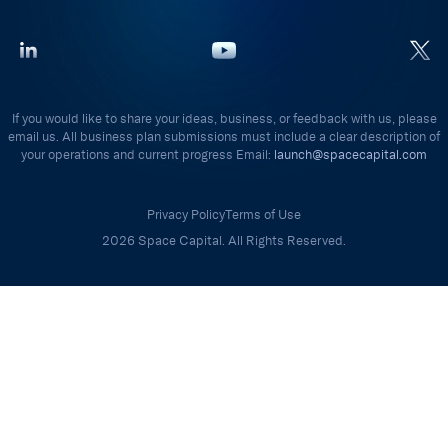
If you would like to share your ideas, business, or feedback with us, please
email us. All business plan submissions must include a clear description of
your operations and current progress Email:
launch@spacecapital.com
Privacy Policy
Terms of Use
2026 Space Capital. All Rights Reserved.