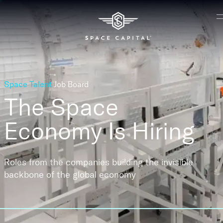
Space Talent
Job Board
The Space
Economy
Is Hiring
Roles from the companies building the invisible
backbone of the global economy