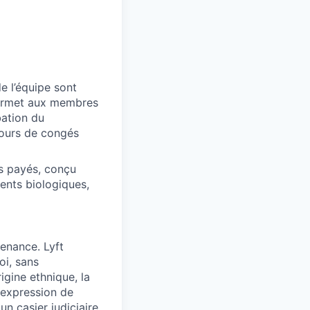
e l’équipe sont
 permet aux membres
bation du
jours de congés
és payés, conçu
nts biologiques,
tenance. Lyft
oi, sans
rigine ethnique, la
l'expression de
'un casier judiciaire