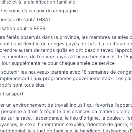
tilité et à la planification familiale
 les soins d'animaux de compagnie
enses de santé (HSA)
isation pour le REER
urs fériés observés dans la province, les membres salariés d
a politique flexible de congés payés de Lyft. La politique
 prendre autant de temps qu’ils en ont besoin (avec l’appro
 Les membres de l’équipe payés à l’heure bénéficient de 15 
 jour supplémentaire pour chaque année de service
de soutenir les nouveaux parents avec 18 semaines de cong
plémentarité aux programmes gouvernementaux. Les pare
ptifs sont tous élus.
u transport
er un environnement de travail inclusif qui favorise l'appar
personne a droit à l'égalité des chances en matière d'empl
e sur la race, l'ascendance, le lieu d'origine, la couleur, l'o
yances, le sexe, l'orientation sexuelle, l'identité de genre, 
 matrimonial, la situation familiale, le handicap, l'existence d