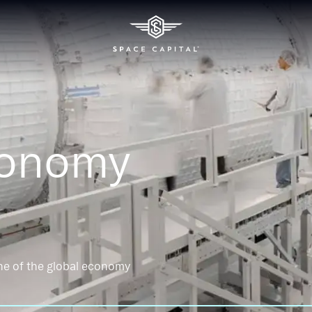
conomy
ne of the global economy