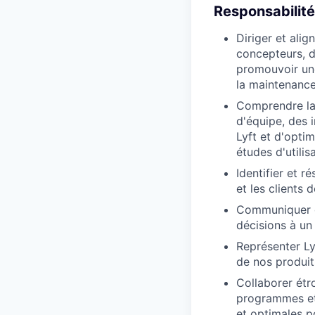
Responsabilité
Diriger et alig
concepteurs, d
promouvoir une
la maintenance
Comprendre la p
d'équipe, des 
Lyft et d'opti
études d'utilisa
Identifier et 
et les clients
Communiquer cla
décisions à un
Représenter Ly
de nos produit
Collaborer étr
programmes et
et optimales po