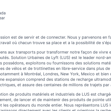
ada
ear
ission est de servir et de connecter. Nous y parvenons en f
avail où chacun trouve sa place et a la possibilité de s'ép
gens aux transports pour transformer notre façon de vivre 
és. Solution Urbaines de Lyft (LUS) est le leader nord-am
 possédons, exploitons ou fournissons des solutions matérie
s de vélos et de trottinettes en libre-service dans plus d
notamment à Montréal, Londres, New York, Mexico et bien d'
eine expansion comprend des stations de recharge ultramod
ectriques, et assure des centaines de millions de trajets par 
tion de produits matériels et industriels de LUS est chargé
ement, de lancer et de maintenir des produits de pointe util
s et les opérateurs du monde entier. Nous représentons LUS 
ragissons directement avec les clients et orientons la reche