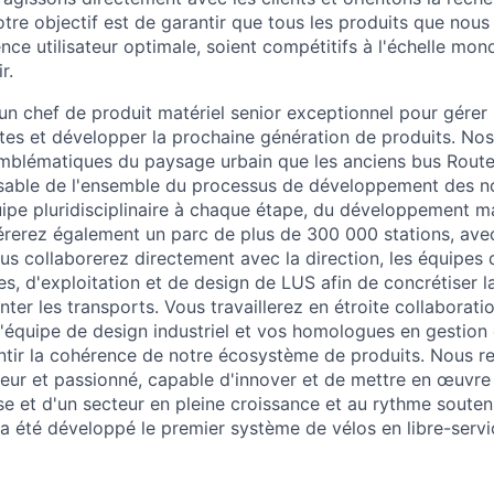
re objectif est de garantir que tous les produits que nou
nce utilisateur optimale, soient compétitifs à l'échelle mond
r.
n chef de produit matériel senior exceptionnel pour gérer 
ntes et développer la prochaine génération de produits. Nos
emblématiques du paysage urbain que les anciens bus Rout
able de l'ensemble du processus de développement des nou
uipe pluridisciplinaire à chaque étape, du développement ma
rerez également un parc de plus de 300 000 stations, ave
s collaborerez directement avec la direction, les équipes d
s, d'exploitation et de design de LUS afin de concrétiser l
venter les transports. Vous travaillerez en étroite collaborat
 l'équipe de design industriel et vos homologues en gestion
antir la cohérence de notre écosystème de produits. Nous 
eur et passionné, capable d'innover et de mettre en œuvre
ise et d'un secteur en pleine croissance et au rythme soute
 a été développé le premier système de vélos en libre-serv