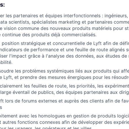
s:
ner les partenaires et équipes interfonctionnels : ingénieurs,
ata scientists, spécialistes marketing et partenaires comme
 vision commune des nouveaux produits matériels pour sta
 continue des produits déjà commercialisés.
osition stratégique et concurrentielle de Lyft afin de défin
indicateurs de performance et une feuille de route alignés s
miser l'impact grâce à l'analyse des données, aux études de
bilité.
résoudre les problèmes systémiques liés aux produits qui aff
 de Lyft, et prendre des mesures énergiques pour les résoudr
irement les feuilles de route, les priorités, les expériment
 large éventail de publics, des équipes partenaires aux diri
ft lors de forums externes et auprès des clients afin de fav
s
oitement avec les homologues en gestion de produits logici
 autres fonctions connexes afin de développer des expéri
ur les usagers, les opérateurs et les villes.