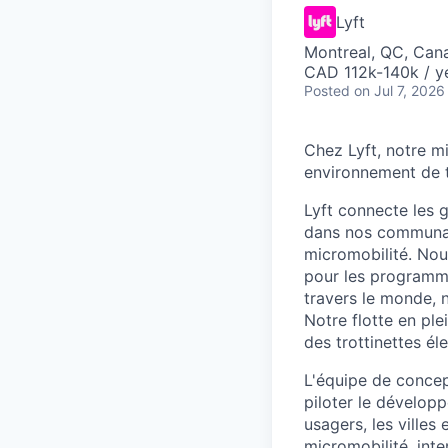
Lyft
Montreal, QC, Can
CAD 112k-140k / y
Posted
on Jul 7, 2026
Chez Lyft, notre m
environnement de tr
Lyft connecte les 
dans nos communaut
micromobilité. Nous
pour les programme
travers le monde, 
Notre flotte en pl
des trottinettes él
L'équipe de concep
piloter le développ
usagers, les ville
micromobilité, inte