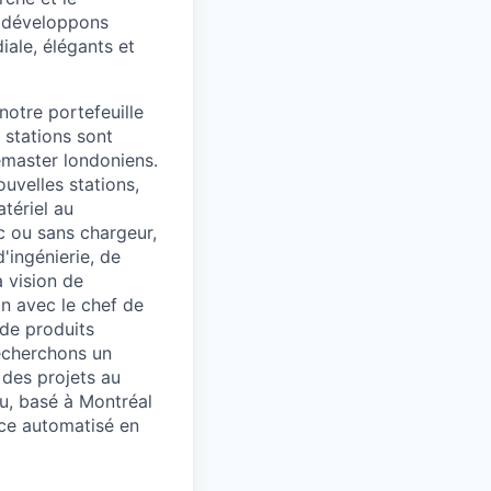
s développons
iale, élégants et
notre portefeuille
 stations sont
emaster londoniens.
velles stations,
tériel au
c ou sans chargeur,
'ingénierie, de
a vision de
ion avec le chef de
 de produits
recherchons un
 des projets au
nu, basé à Montréal
ice automatisé en