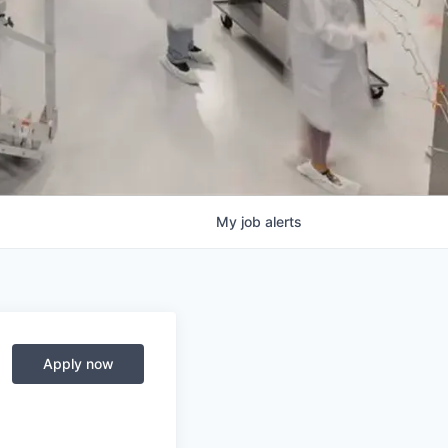
My
job
alerts
Apply now