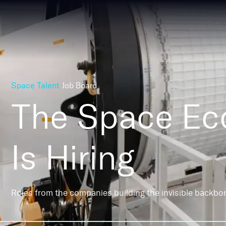
Space Talent
Job Board
The Space E
Is Hiring
Roles from the companies building the invisible backbo