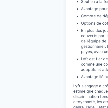
Soutien à la fer
Avantage pour
Compte de dép
Options de cot
En plus des jo
couverts par l
de l’équipe de
gestionnaire).
payés, avec un
Lyft est fier 
comme une com
adoptifs et ado
Avantage lié a
Lyft s'engage à cré
estime que chaque 
discrimination fondé
citoyenneté, les cro
genre, l'âge, l'état