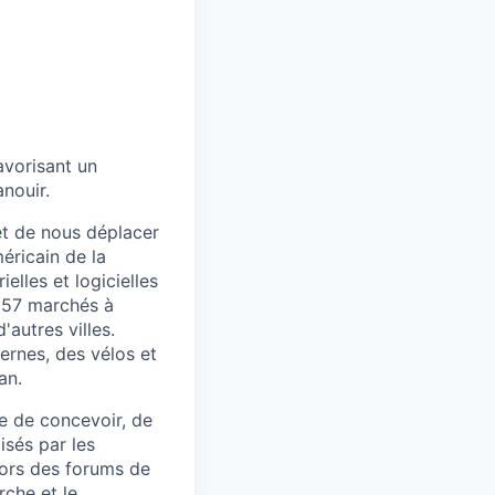
avorisant un
anouir.
et de nous déplacer
éricain de la
lles et logicielles
e 57 marchés à
autres villes.
ernes, des vélos et
an.
e de concevoir, de
isés par les
lors des forums de
rche et le