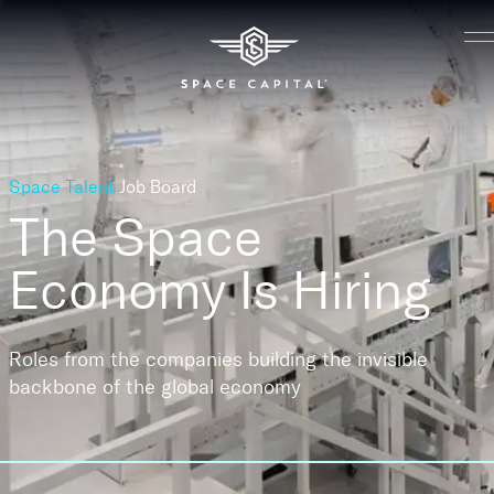
Space Talent
Job Board
The Space
Economy
Is Hiring
Roles from the companies building the invisible
backbone of the global economy