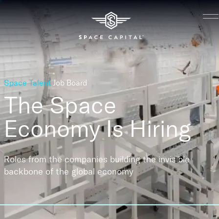
Space Talent
Job Board
The Space
Economy
Is Hiring
Roles from the companies building the invisible
backbone of the global economy