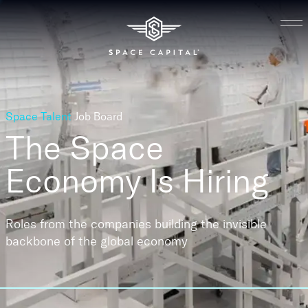
Space Talent
Job Board
The Space
Economy
Is Hiring
Roles from the companies building the invisible
backbone of the global economy