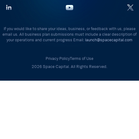
If you would like to share your ideas, business, or feedback with us, please
email us. All business plan submissions must include a clear description of
your operations and current progress Email:
launch@spacecapital.com
Privacy Policy
Terms of Use
2026 Space Capital. All Rights Reserved.