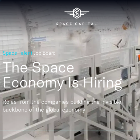
Space Talent
Job Board
The Space
Economy
Is Hiring
Roles from the companies building the invisible
backbone of the global economy