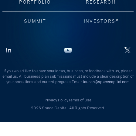
PORTFOLIO
RESEARCH
SUMMIT
INVESTORS
If you would like to share your ideas, business, or feedback with us, please
email us. All business plan submissions must include a clear description of
your operations and current progress Email:
launch@spacecapital.com
Privacy Policy
Terms of Use
2026 Space Capital. All Rights Reserved.