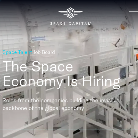
Space Talent
Job Board
The Space
Economy
Is Hiring
Roles from the companies building the invisible
backbone of the global economy