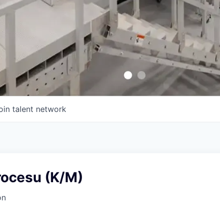
oin talent network
rocesu (K/M)
on