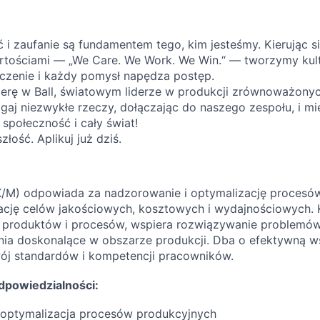
ść i zaufanie są fundamentem tego, kim jesteśmy. Kierując s
ościami — „We Care. We Work. We Win.“ — tworzymy kultu
czenie i każdy pomysł napędza postęp.
rierę w Ball, światowym liderze w produkcji zrównoważon
gaj niezwykłe rzeczy, dołączając do naszego zespołu, i mi
społeczność i cały świat!
łość. Aplikuj już dziś.
(K/M) odpowiada za nadzorowanie i optymalizację procesó
zację celów jakościowych, kosztowych i wydajnościowych. 
produktów i procesów, wspiera rozwiązywanie problemów
łania doskonalące w obszarze produkcji. Dba o efektywną 
wój standardów i kompetencji pracowników.
dpowiedzialności:
i optymalizacja procesów produkcyjnych