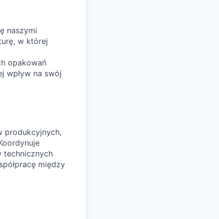
ię naszymi
rę, w której
ych opakowań
ej wpływ na swój
w produkcyjnych,
Koordynuje
 technicznych
współpracę między