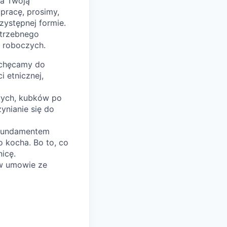
na Twoją
pracę, prosimy,
zystępnej formie.
trzebnego
i roboczych.
achęcamy do
i etnicznej,
wych, kubków po
ynianie się do
ą fundamentem
o kocha. Bo to, co
icę.
 w umowie ze