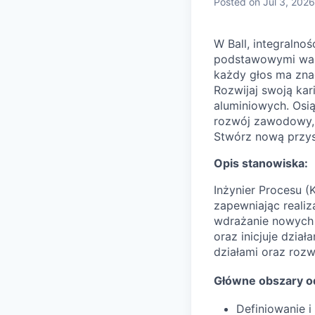
Posted
on Jul 3, 2026
W Ball, integralno
podstawowymi wart
każdy głos ma zna
Rozwijaj swoją ka
aluminiowych. Osią
rozwój zawodowy, 
Stwórz nową przysz
Opis stanowiska:
Inżynier Procesu 
zapewniając reali
wdrażanie nowych 
oraz inicjuje dzia
działami oraz roz
Główne obszary o
Definiowanie 