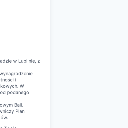
dzie w Lublinie, z
e wynagrodzenie
tności i
ynkowych. W
a od podanego
owym Ball.​
wniczy Plan
ków.