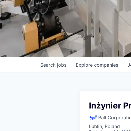
Search
jobs
Explore
companies
J
Inżynier P
Ball Corporati
Lublin, Poland