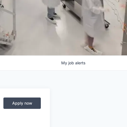
My
job
alerts
Apply now