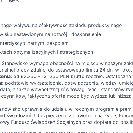
i i BHP.
lnego wpływu na efektywność zakładu produkcyjnego
wisku nastawionym na rozwój i doskonalenie
interdyscyplinarnymi zespołami
ktach optymalizacyjnych i strategicznych
: Stanowisko wymaga obecności na miejscu w naszym zakła
nalnej pracy zdalnej do ustawowego limitu 24 dni w roku.​
enia
: od 93.750 - 131.250 PLN brutto rocznie. Ostateczn
na podstawie wykształcenia, doświadczenia, wiedzy, umieję
data, a także wewnętrznej równowagi płac i standarów r
h czynników, faktyczna oferta może być wyższa lub niższ
tanowisko uprawnia do udziału w rocznym programie premi
et świadczeń
: Ubezpieczenie zdrowotne i na życie, Praco
dowy Fundusz Świadczeń Socjalnych oraz dopłata do posił