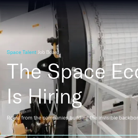
Space Talent
Job Board
The Space E
Is Hiring
Roles from the companies building the invisible backbo