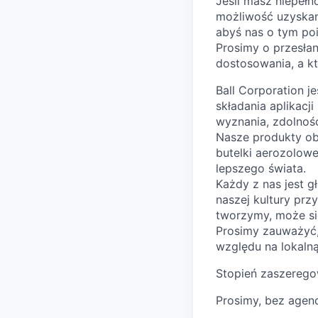
Jeśli masz niepełn
możliwość uzyskani
abyś nas o tym poi
Prosimy o przesła
dostosowania, a kt
Ball Corporation 
składania aplikacji
wyznania, zdolności
Nasze produkty ob
butelki aerozolowe
lepszego świata.
Każdy z nas jest 
naszej kultury przy
tworzymy, może się
Prosimy zauważyć,
względu na lokalną
Stopień zaszerego
Prosimy, bez agenc