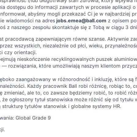
osprawność i/lub długotrwały stan zdrowia, który wpływa 
a dostępu do informacji zawartych w procesie aplikacji o 
nformował, abyśmy mogli przekazać Ci je w najbardziej pr
nie wiadomości na adres
jobs.emea@ball.com
z opisem po
oś z naszego zespołu skontaktuje się z Tobą w ciągu 3 dn
jest pracodawcą zapewniającym równe szanse. Aktywnie z
 przez wszystkich, niezależnie od płci, wieku, przynależnośc
 czy orientacji.
ejmują nieskończenie recyklingowalnych puszek aluminio
 — rozwiązania, które umożliwiają naszym klientom przycz
głęboko zaangażowany w różnorodność i inkluzję, które s
należności. Każdy pracownik Ball robi różnicę, robiąc to, c
 zmieniać, ale to, co zawsze będziemy robić, to robić różn
 że ogłoszony tytuł stanowiska może różnić się od tytułu
 strukturę tytułów stanowisk i globalne systemy HR.
wania: Global Grade 9
ji.