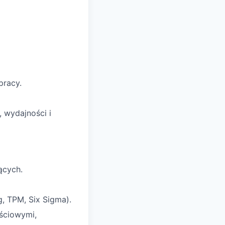
pracy.
 wydajności i
ących.
g, TPM, Six Sigma).
ściowymi,