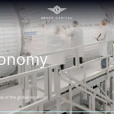
conomy
ne of the global economy