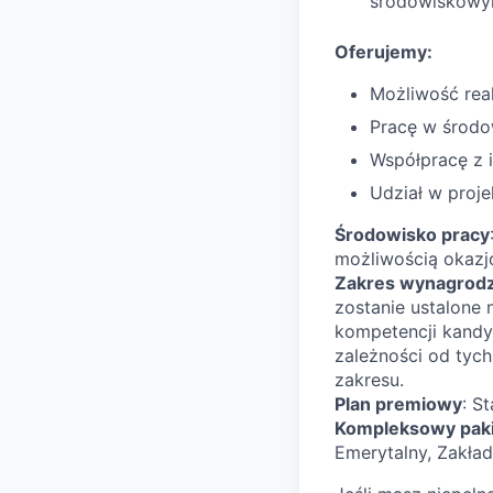
środowiskowym
Oferujemy:
Możliwość rea
Pracę w środo
Współpracę z 
Udział w proje
Środowisko pracy
możliwością okazjo
Zakres wynagrodz
zostanie ustalone 
kompetencji kandy
zależności od tyc
zakresu.​
Plan premiowy
: S
Kompleksowy paki
Emerytalny, Zakła