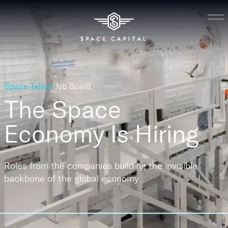
Space Talent
Job Board
The Space
Economy
Is Hiring
Roles from the companies building the invisible
backbone of the global economy